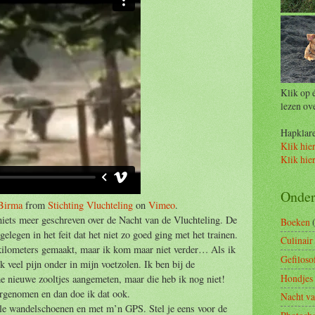
Klik op 
lezen ov
Hapklare 
Klik hier
Klik hie
Onde
 Birma
from
Stichting Vluchteling
on
Vimeo
.
 niets meer geschreven over de Nacht van de Vluchteling. De
Boeken
gelegen in het feit dat het niet zo goed ging met het trainen.
Culinair
 kilometers gemaakt, maar ik kom maar niet verder… Als ik
Gefiloso
 veel pijn onder in mijn voetzolen. Ik ben bij de
Hondjes 
e nieuwe zooltjes aangemeten, maar die heb ik nog niet!
orgenomen en dan doe ik dat ook.
Nacht va
ale wandelschoenen en met m’n GPS. Stel je eens voor de