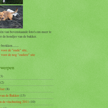
één van bovenstaande foto's om meer te
er de hondjes van de bakker.
brokken.........
 voor de "oude" site,
r voor de nog "oudere" site
rwerpen
(3)
(2)
feer
(8)
van de Bakker
(13)
n de vluchteling 2011
(10)