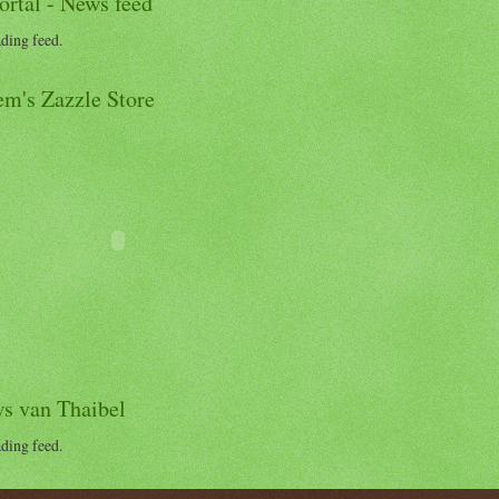
ortal - News feed
ading feed.
m's Zazzle Store
s van Thaibel
ading feed.