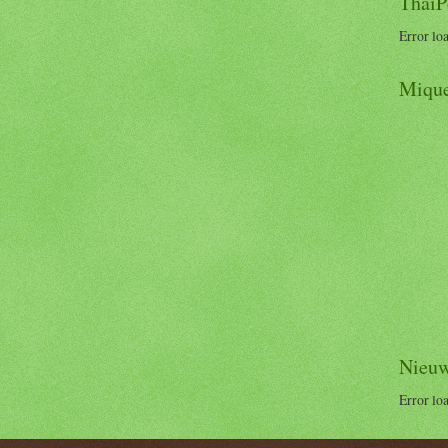
ThaiP
Error lo
Mique
Nieuw
Error lo