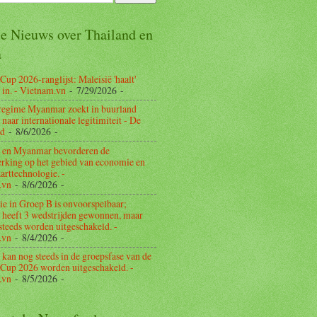
e Nieuws over Thailand en
a
p 2026-ranglijst: Maleisië 'haalt'
 in. - Vietnam.vn
- 7/29/2026
-
 regime Myanmar zoekt in buurland
naar internationale legitimiteit - De
rd
- 8/6/2026
-
d en Myanmar bevorderen de
king op het gebied van economie en
arttechnologie. -
.vn
- 8/6/2026
-
tie in Groep B is onvoorspelbaar;
 heeft 3 wedstrijden gewonnen, maar
steeds worden uitgeschakeld. -
.vn
- 8/4/2026
-
 kan nog steeds in de groepsfase van de
up 2026 worden uitgeschakeld. -
.vn
- 8/5/2026
-