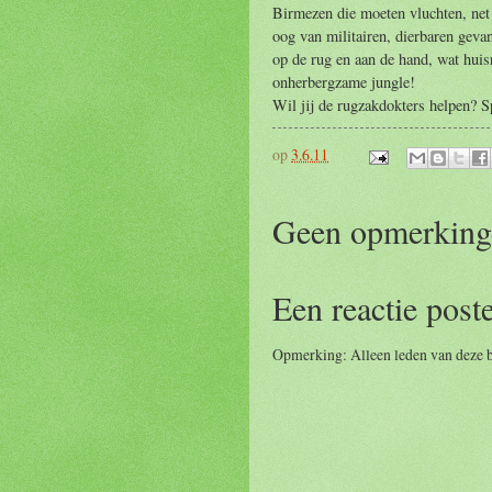
Birmezen die moeten vluchten, net
oog van militairen, dierbaren gev
op de rug en aan de hand, wat huisr
onherbergzame jungle!
Wil jij de rugzakdokters helpen? S
op
3.6.11
Geen opmerking
Een reactie post
Opmerking: Alleen leden van deze b