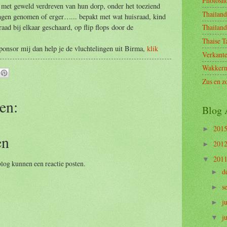
Photosh
 met geweld verdreven van hun dorp, onder het toeziend
Thailand
angen genomen of erger…... bepakt met wat huisraad, kind
aad bij elkaar geschaard, op flip flops door de
Thailan
Thaise T
ponsor mij dan help je de vluchtelingen uit Birma,
klik
Verkant
Wakkern
Zus en z
en:
Blog 
201
►
en
201
►
201
▼
log kunnen een reactie posten.
d
►
s
►
j
►
j
▼