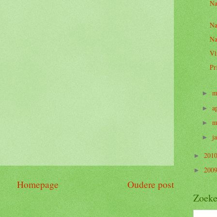
Na
Na
Na
Vl
Pr
m
►
a
►
m
►
j
►
201
►
200
►
Homepage
Oudere post
Zoeke