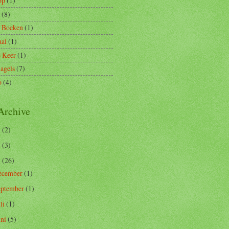
op
(1)
(8)
d Boeken
(1)
aal
(1)
e Keer
(1)
agels
(7)
o
(4)
Archive
5
(2)
2
(3)
1
(26)
ecember
(1)
eptember
(1)
uli
(1)
uni
(5)