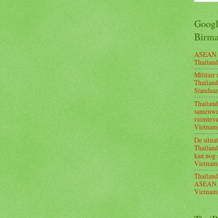
Googl
Birm
ASEAN Cu
Thailand
Militair
Thailand 
Standaa
Thailan
samenwer
ruimteva
Vietnam
De situa
Thailand
kan nog 
Vietnam
Thailand
ASEAN C
Vietnam