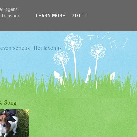
ser-agent
rate usage
LEARN MORE
GOT IT
even serieus! Het leven is
& Song