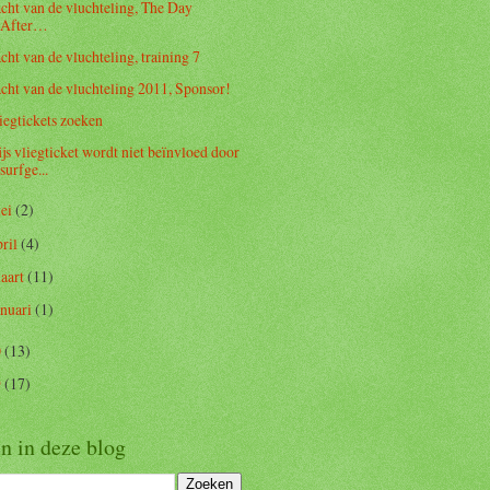
cht van de vluchteling, The Day
After…
cht van de vluchteling, training 7
cht van de vluchteling 2011, Sponsor!
iegtickets zoeken
ijs vliegticket wordt niet beïnvloed door
surfge...
ei
(2)
pril
(4)
aart
(11)
anuari
(1)
0
(13)
9
(17)
n in deze blog