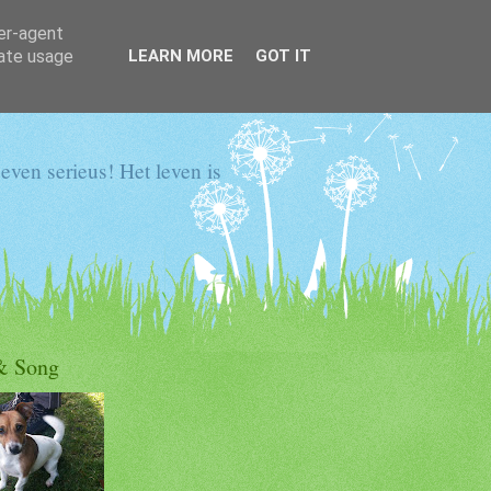
ser-agent
rate usage
LEARN MORE
GOT IT
even serieus! Het leven is
& Song