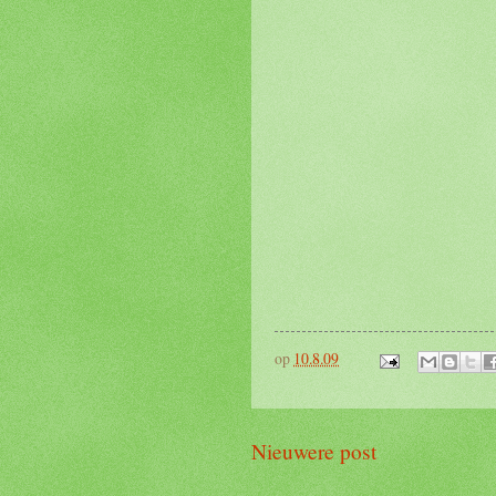
op
10.8.09
Nieuwere post