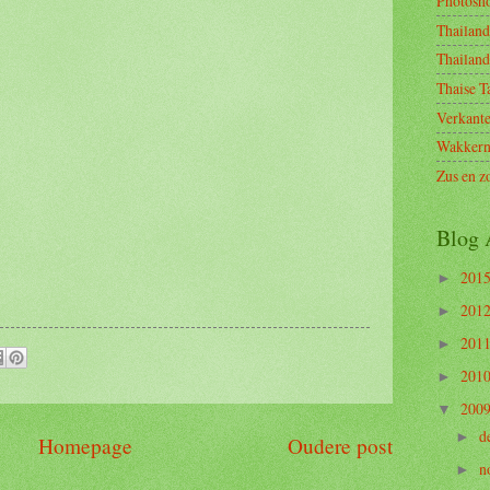
Photosh
Thailand
Thailan
Thaise T
Verkant
Wakkern
Zus en z
Blog 
201
►
201
►
201
►
201
►
200
▼
d
►
Homepage
Oudere post
n
►