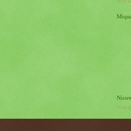
Wordt ge
Mique
Nieuw
Wordt ge