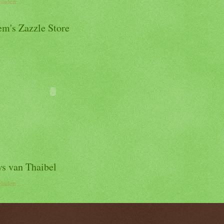
laden...
m's Zazzle Store
s van Thaibel
laden...