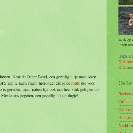
Klik op 
lezen ov
Hapklare 
Klik hier
Klik hie
dinnen. Naar de Öcher Bend, een gezellig uitje naar Aken.
Onde
PS aan te laten staan, hieronder zie je de
route
die voor
to is gereden, maar natuurlijk ook een heel stuk gelopen op
Boeken
Mexicaans gegeten, een gezellig lekker dagje!
Culinair
Gefiloso
Hondjes 
Nacht va