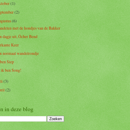
ktober
(1)
eptember
(2)
ugustus
(6)
ndelen met de hondjes van de Bakker
n dagje uit, Öcher Bend
rkante Keer
n normaal wandelrondje
 ben Siep
 ik ben Song!
uli
(3)
pril
(2)
n in deze blog