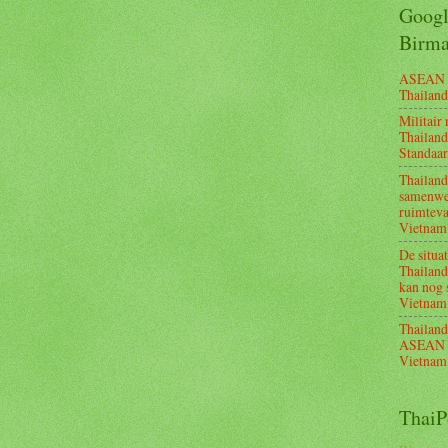
Googl
Birm
ASEAN Cu
Thailand
Militair
Thailand 
Standaa
Thailan
samenwer
ruimteva
Vietnam
De situa
Thailand
kan nog 
Vietnam
Thailand
ASEAN C
Vietnam
ThaiP