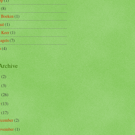
op
(1)
(8)
d Boeken
(1)
aal
(1)
e Keer
(1)
agels
(7)
o
(4)
Archive
5
(2)
2
(3)
1
(26)
0
(13)
9
(17)
ecember
(2)
ovember
(1)