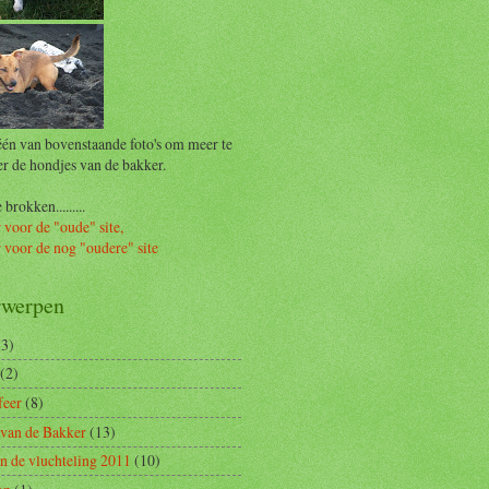
één van bovenstaande foto's om meer te
er de hondjes van de bakker.
brokken.........
 voor de "oude" site,
r voor de nog "oudere" site
rwerpen
(3)
(2)
feer
(8)
van de Bakker
(13)
n de vluchteling 2011
(10)