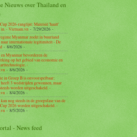
e Nieuws over Thailand en
a
p 2026-ranglijst: Maleisië 'haalt'
 in. - Vietnam.vn
- 7/29/2026
-
 regime Myanmar zoekt in buurland
naar internationale legitimiteit - De
rd
- 8/6/2026
-
d en Myanmar bevorderen de
king op het gebied van economie en
arttechnologie. -
.vn
- 8/6/2026
-
tie in Groep B is onvoorspelbaar;
 heeft 3 wedstrijden gewonnen, maar
steeds worden uitgeschakeld. -
.vn
- 8/4/2026
-
 kan nog steeds in de groepsfase van de
up 2026 worden uitgeschakeld. -
.vn
- 8/5/2026
-
ortal - News feed