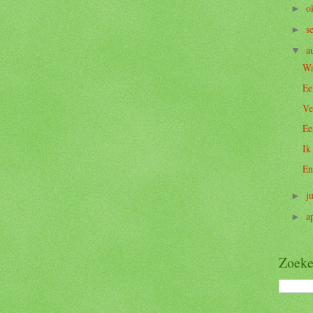
o
►
s
►
a
▼
Wa
Ee
Ve
Ee
Ik
En
j
►
a
►
Zoeke