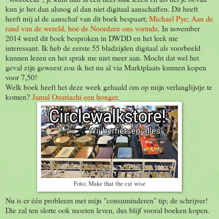
kun je het dan alsnog al dan niet digitaal aanschaffen. Dit heeft
heeft mij al de aanschaf van dit boek bespaart;
Michael Pye; Aan de
rand van de wereld, hoe de Noordzee ons vormde
. In november
2014 werd dit boek besproken in DWDD en het leek me
interessant. Ik heb de eerste 55 bladzijden digitaal als voorbeeld
kunnen lezen en het sprak me niet meer aan. Mocht dat wel het
geval zijn geweest zou ik het nu al via Marktplaats kunnen kopen
voor 7,50!
Welk boek heeft het deze week gehaald om op mijn verlanglijstje te
komen?
Jamal Ouariachi een honger
.
Foto; Make that the cat wise
Nu is er één probleem met mijn "consuminderen" tip; de schrijver!
Die zal ten slotte ook moeten leven, dus blijf vooral boeken kopen.