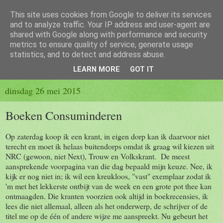
This site uses cookies from Google to deliver its services
Hondje(s) van de bakker
and to analyze traffic. Your IP address and user-agent are
shared with Google along with performance and security
metrics to ensure quality of service, generate usage
Op deze website schrijven de hondjes van de bakker hun avonturen.
statistics, and to detect and address abuse.
Neem niet alles even serieus! Het leven is een lachertje, toch?
LEARN MORE
GOT IT
dinsdag 26 mei 2015
Boeken Consuminderen
Op zaterdag koop ik een krant, in eigen dorp kan ik daarvoor niet
terecht en moet ik helaas buitendorps omdat ik graag wil kiezen uit
NRC (gewoon, niet Next), Trouw en Volkskrant. De meest
aansprekende voorpagina van die dag bepaald mijn keuze. Nee, ik
kijk er nog niet in; ik wil een kreukloos, "vast" exemplaar zodat ik
'm met het lekkerste ontbijt van de week en een grote pot thee kan
ontmaagden. Die kranten voorzien ook altijd in boekrecensies, ik
lees die niet allemaal, alleen als het onderwerp, de schrijver of de
titel me op de één of andere wijze me aanspreekt. Nu gebeurt het