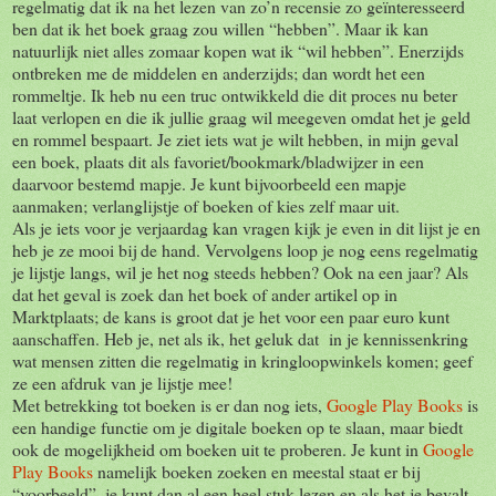
regelmatig dat ik na het lezen van zo’n recensie zo geïnteresseerd
ben dat ik het boek graag zou willen “hebben”. Maar ik kan
natuurlijk niet alles zomaar kopen wat ik “wil hebben”. Enerzijds
ontbreken me de middelen en anderzijds; dan wordt het een
rommeltje. Ik heb nu een truc ontwikkeld die dit proces nu beter
laat verlopen en die ik jullie graag wil meegeven omdat het je geld
en rommel bespaart. Je ziet iets wat je wilt hebben, in mijn geval
een boek, plaats dit als favoriet/bookmark/bladwijzer in een
daarvoor bestemd mapje. Je kunt bijvoorbeeld een mapje
aanmaken; verlanglijstje of boeken of kies zelf maar uit.
Als je iets voor je verjaardag kan vragen kijk je even in dit lijst je en
heb je ze mooi bij de hand. Vervolgens loop je nog eens regelmatig
je lijstje langs, wil je het nog steeds hebben? Ook na een jaar? Als
dat het geval is zoek dan het boek of ander artikel op in
Marktplaats; de kans is groot dat je het voor een paar euro kunt
aanschaffen. Heb je, net als ik, het geluk dat in je kennissenkring
wat mensen zitten die regelmatig in kringloopwinkels komen; geef
ze een afdruk van je lijstje mee!
Met betrekking tot boeken is er dan nog iets,
Google Play Books
is
een handige functie om je digitale boeken op te slaan, maar biedt
ook de mogelijkheid om boeken uit te proberen. Je kunt in
Google
Play Books
namelijk boeken zoeken en meestal staat er bij
“voorbeeld”, je kunt dan al een heel stuk lezen en als het je bevalt