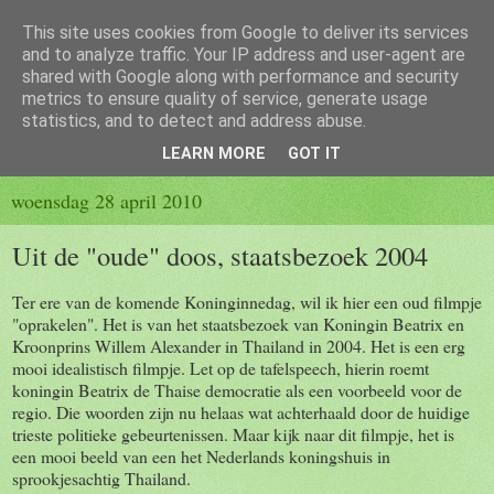
This site uses cookies from Google to deliver its services
Hondje(s) van de bakker
and to analyze traffic. Your IP address and user-agent are
shared with Google along with performance and security
metrics to ensure quality of service, generate usage
Op deze website schrijven de hondjes van de bakker hun avonturen.
statistics, and to detect and address abuse.
Neem niet alles even serieus! Het leven is een lachertje, toch?
LEARN MORE
GOT IT
woensdag 28 april 2010
Uit de "oude" doos, staatsbezoek 2004
Ter ere van de komende Koninginnedag, wil ik hier een oud filmpje
"oprakelen". Het is van het staatsbezoek van Koningin Beatrix en
Kroonprins Willem Alexander in Thailand in 2004. Het is een erg
mooi idealistisch filmpje. Let op de tafelspeech, hierin roemt
koningin Beatrix de Thaise democratie als een voorbeeld voor de
regio. Die woorden zijn nu helaas wat achterhaald door de huidige
trieste politieke gebeurtenissen. Maar kijk naar dit filmpje, het is
een mooi beeld van een het Nederlands koningshuis in
sprookjesachtig Thailand.