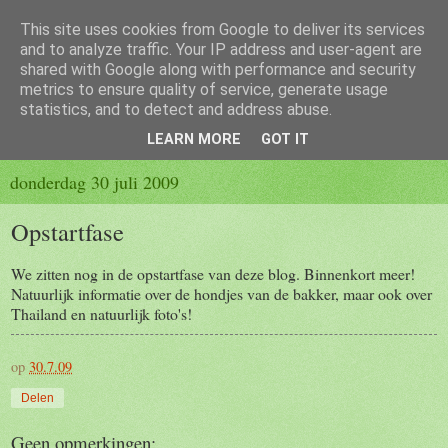
This site uses cookies from Google to deliver its services
Hondje(s) van de bakker
and to analyze traffic. Your IP address and user-agent are
shared with Google along with performance and security
metrics to ensure quality of service, generate usage
Op deze website schrijven de hondjes van de bakker hun avonturen.
statistics, and to detect and address abuse.
Neem niet alles even serieus! Het leven is een lachertje, toch?
LEARN MORE
GOT IT
donderdag 30 juli 2009
Opstartfase
We zitten nog in de opstartfase van deze blog. Binnenkort meer!
Natuurlijk informatie over de hondjes van de bakker, maar ook over
Thailand en natuurlijk foto's!
op
30.7.09
Delen
Geen opmerkingen: